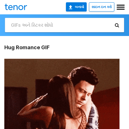
બનાવો
સાઇન ઇન કરો
Hug Romance GIF