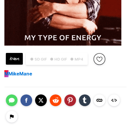
કૅપ્શન
● SD GIF
● HD GIF
● MP4
M
MikeMane