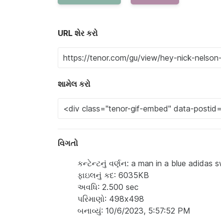
URL શેર કરો
શામેલ કરો
વિગતો
કન્ટેન્ટનું વર્ણન: a man in a blue adida
ફાઇલનું કદ: 6035KB
અવધિ: 2.500 sec
પરિમાણો: 498x498
બનાવ્યું: 10/6/2023, 5:57:52 PM