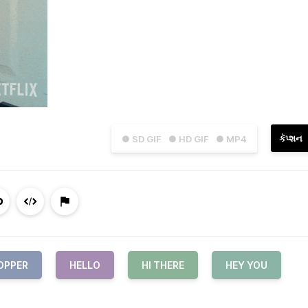
કૅપ્શન
● SD GIF
● HD GIF
● MP4
OPPER
HELLO
HI THERE
HEY YOU