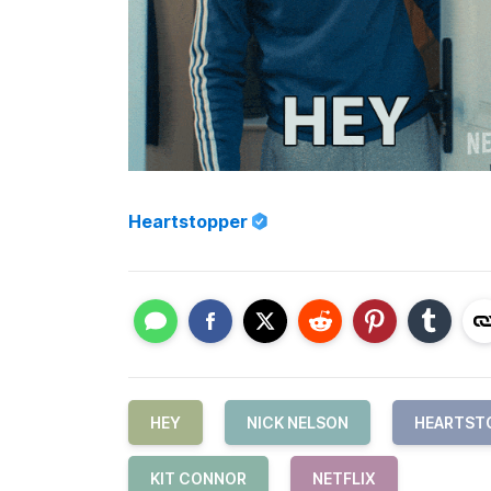
Heartstopper
HEY
NICK NELSON
HEARTST
KIT CONNOR
NETFLIX