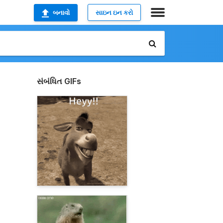
બનાવો
સાઇન ઇન કરો
સંબંધિત GIFs