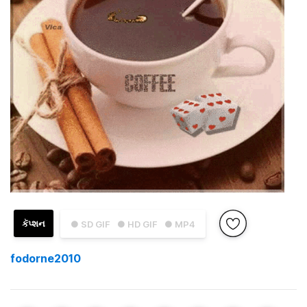
કૅપ્શન
● SD GIF
● HD GIF
● MP4
fodorne2010