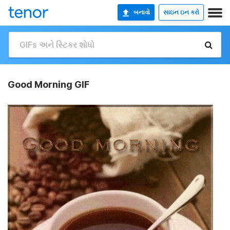
બનાવો
સાઇન ઇન કરો
Good Morning GIF