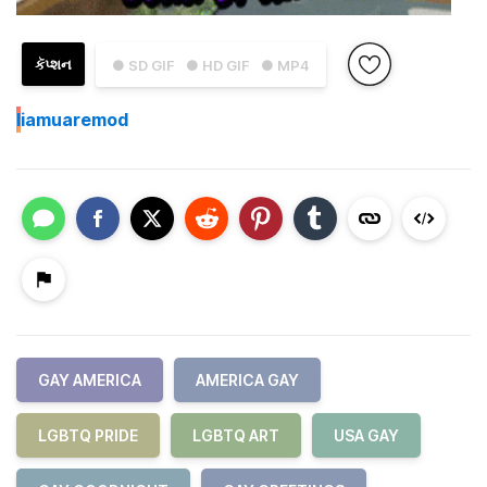
કૅપ્શન
● SD GIF
● HD GIF
● MP4
I
iamuaremod
GAY AMERICA
AMERICA GAY
LGBTQ PRIDE
LGBTQ ART
USA GAY