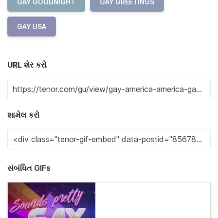
GAY GOODNIGHT
GAY GREETINGS
GAY USA
URL શેર કરો
શામેલ કરો
સંબંધિત GIFs