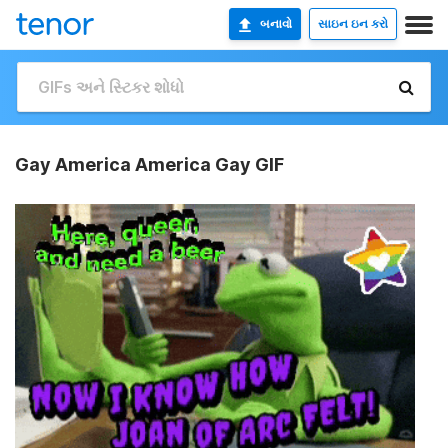
બનાવો
સાઇન ઇન કરો
Gay America America Gay GIF