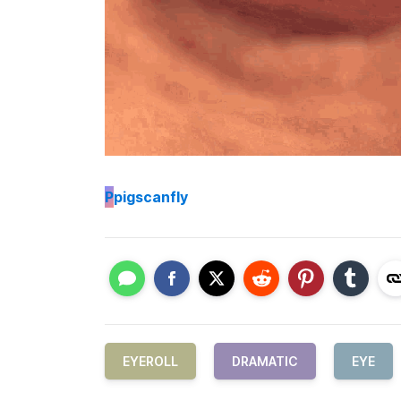
P
pigscanfly
EYEROLL
DRAMATIC
EYE