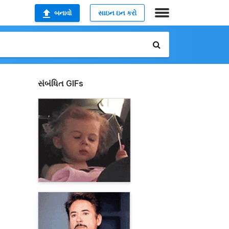
બનાવો
સાઇન ઇન કરો
સંબંધિત GIFs