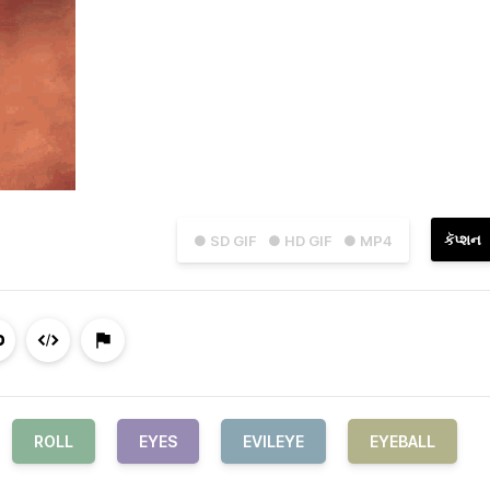
કૅપ્શન
● SD GIF
● HD GIF
● MP4
ROLL
EYES
EVILEYE
EYEBALL