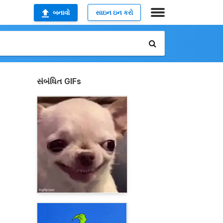
બનાવો
સાઇન ઇન કરો
સંબંધિત GIFs