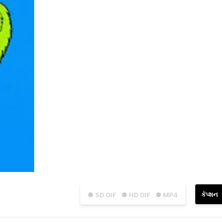
કૅપ્શન
● SD GIF
● HD GIF
● MP4