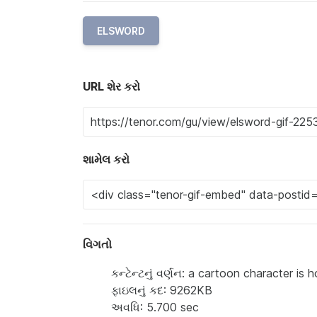
ELSWORD
URL શેર કરો
શામેલ કરો
વિગતો
કન્ટેન્ટનું વર્ણન: a cartoon character is
ફાઇલનું કદ: 9262KB
અવધિ: 5.700 sec