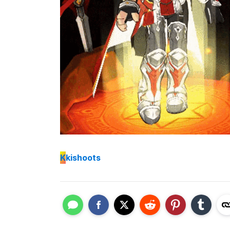
K
kishoots