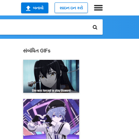
બનાવો
સાઇન ઇન કરો
સંબંધિત GIFs