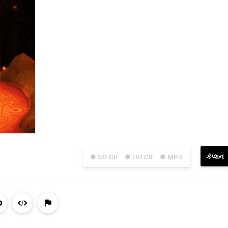
કૅપ્શન
● SD GIF
● HD GIF
● MP4