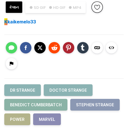
કૅપ્શન
● SD GIF
● HD GIF
● MP4
K
kaikemelo33
DR STRANGE
DOCTOR STRANGE
BENEDICT CUMBERBATCH
STEPHEN STRANGE
POWER
MARVEL