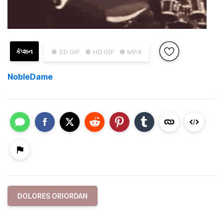
કૅપ્શન
● SD GIF
● HD GIF
● MP4
NobleDame
DOLORES ORIORDAN