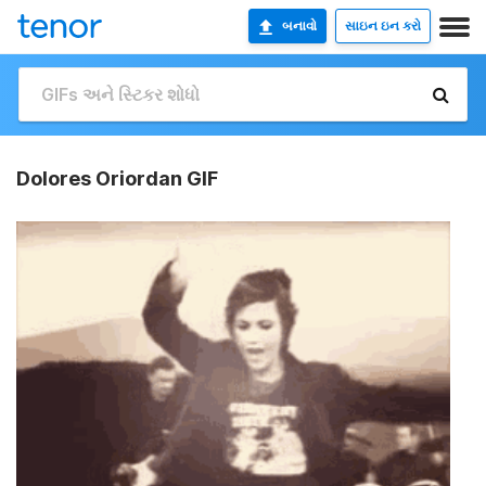
બનાવો
સાઇન ઇન કરો
Dolores Oriordan GIF