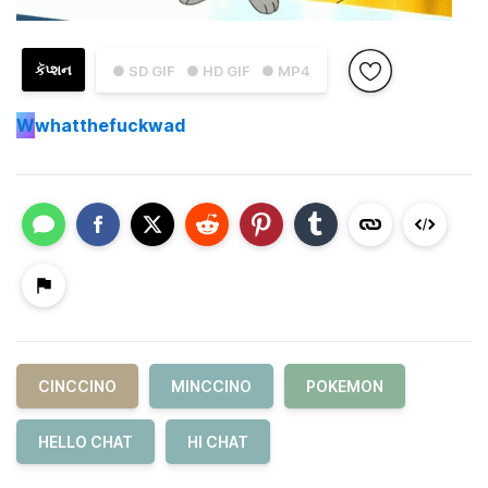
કૅપ્શન
● SD GIF
● HD GIF
● MP4
W
whatthefuckwad
CINCCINO
MINCCINO
POKEMON
HELLO CHAT
HI CHAT