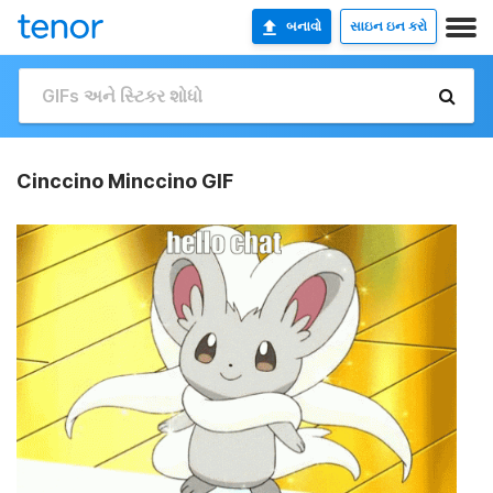
બનાવો
સાઇન ઇન કરો
Cinccino Minccino GIF