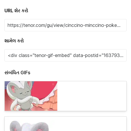
URL શેર કરો
શામેલ કરો
સંબંધિત GIFs