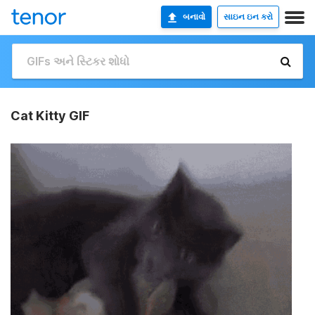
બનાવો
સાઇન ઇન કરો
Cat Kitty GIF