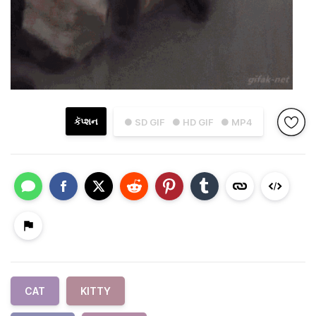
કૅપ્શન
● SD GIF
● HD GIF
● MP4
CAT
KITTY