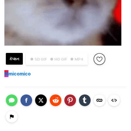
કૅપ્શન
● SD GIF
● HD GIF
● MP4
M
micomico