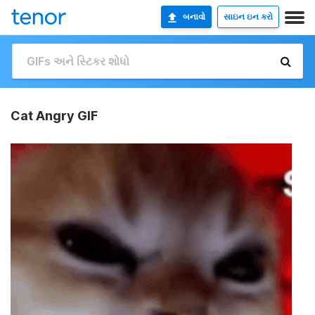
બનાવો
સાઇન ઇન કરો
Cat Angry GIF