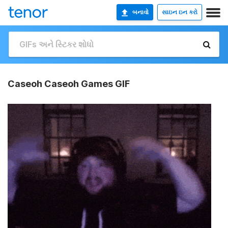
બનાવો
સાઇન ઇન કરો
Caseoh Caseoh Games GIF