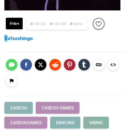
કૅપ્શન
● SD GIF
● HD GIF
● MP4
S
sfsxshingo
CASEOH
CASEOH GAMES
CASEOHGAMES
DANCING
VIBING