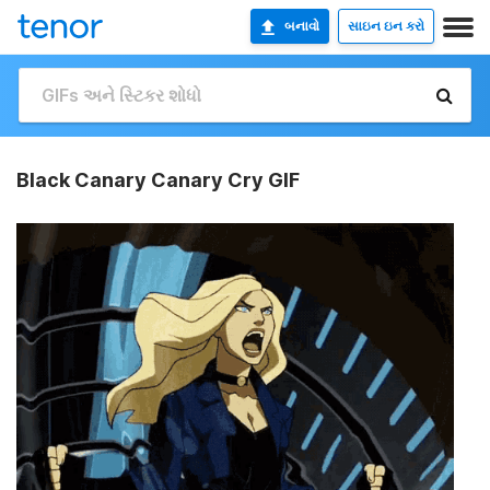
બનાવો
સાઇન ઇન કરો
Black Canary Canary Cry GIF