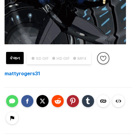
કૅપ્શન
● SD GIF
● HD GIF
● MP4
mattyrogers31