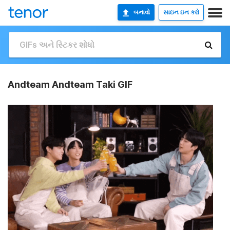
બનાવો
સાઇન ઇન કરો
Andteam Andteam Taki GIF