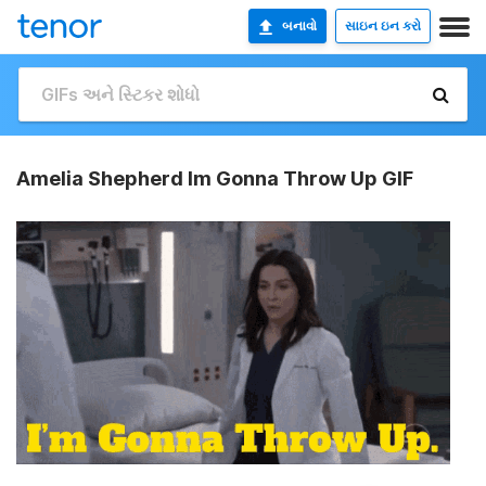
બનાવો
સાઇન ઇન કરો
Amelia Shepherd Im Gonna Throw Up GIF