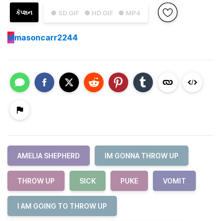
કૅપ્શન
● SD GIF
● HD GIF
● MP4
M
masoncarr2244
AMELIA SHEPHERD
IM GONNA THROW UP
THROW UP
SICK
PUKE
VOMIT
I AM GOING TO THROW UP