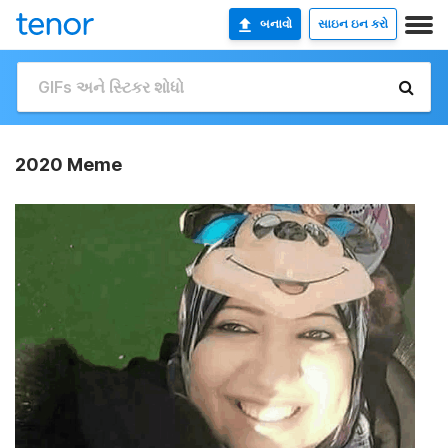
બનાવો
સાઇન ઇન કરો
2020 Meme