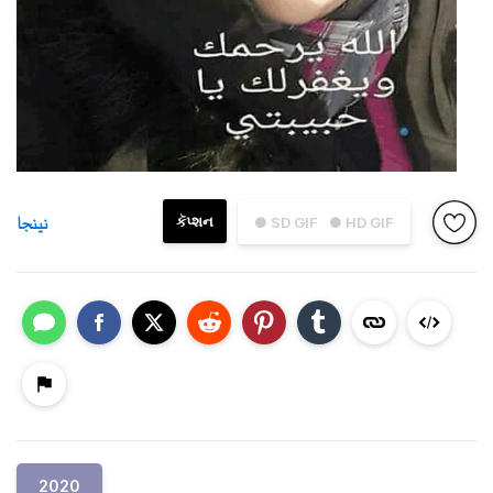
نينجا
કૅપ્શન
● SD GIF
● HD GIF
2020