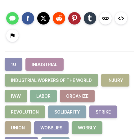
1U
INDUSTRIAL
INDUSTRIAL WORKERS OF THE WORLD
INJURY
IWW
LABOR
ORGANIZE
REVOLUTION
SOLIDARITY
STRIKE
UNION
WOBBLIES
WOBBLY