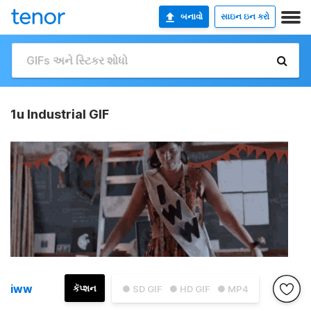
બનાવો
સાઇન ઇન કરો
1u Industrial GIF
iww
કૅપ્શન
● SD GIF
● HD GIF
● MP4