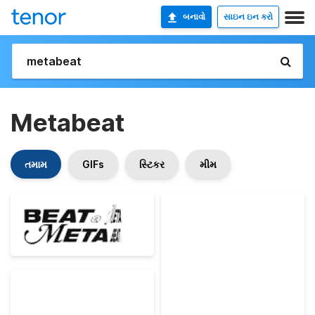
બનાવો
સાઇન ઇન કરો
Metabeat
તમામ
GIFs
સ્ટિકર
મીમ