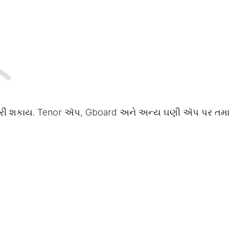
ર કરી શકાય. Tenor ઍપ, Gboard અને અન્ય ઘણી ઍપ પર તમારું