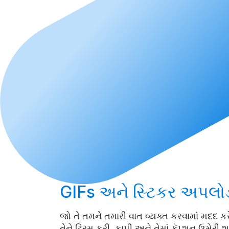
GIFs અને સ્ટિકર
અપલોડ
જો તે તમને તમારી વાત વ્યક્ત કરવામાં મદદ કરે
તેને ટ્રિમ કરી, કાપી અને તેમાં કૅપ્શન ઉમેરી 