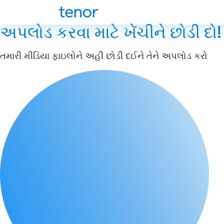
અપલોડ કરવા માટે ખેંચીને છોડી દો!
તમારી મીડિયા ફાઇલોને અહીં છોડી દઈને તેને અપલોડ કરો