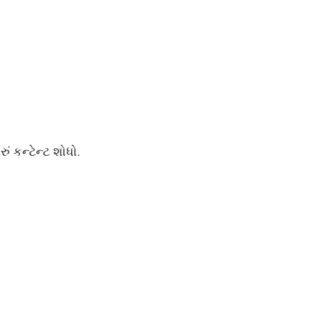
 કન્ટેન્ટ શોધો.