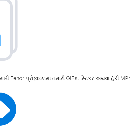
તમારી Tenor પ્રોફાઇલમાં તમારી GIFs, સ્ટિકર અથવા ટૂંકી M