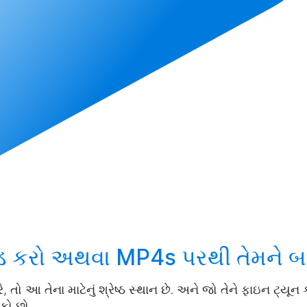
 કરો
અથવા MP4s પરથી તેમને
બ
, તો આ તેના માટેનું શ્રેષ્ઠ સ્થાન છે. અને જો તેને ફાઇન ટ્યૂ
શકો છો.