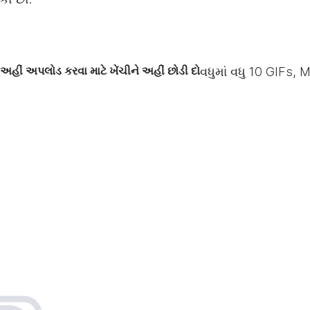
અહીં અપલોડ કરવા માટે ખેંચીને અહીં છોડી દો
વધુમાં વધુ
10
GIFs, M