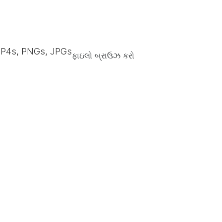
P4s, PNGs, JPGs
ફાઇલો બ્રાઉઝ કરો