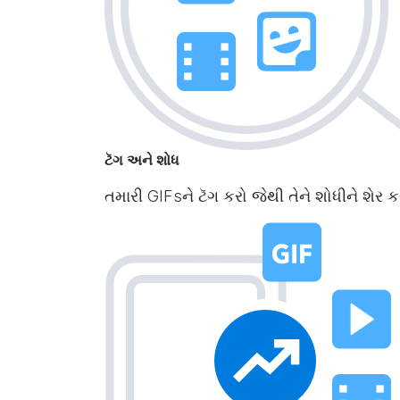
ટૅગ અને શોધ
તમારી GIFsને ટૅગ કરો જેથી તેને શોધીને શે