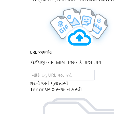
URL અપલોડ
કોઈપણ GIF, MP4, PNG કે JPG URL
શરતો અને પ્રાઇવસી
Tenor પર શરૂઆત કરવી