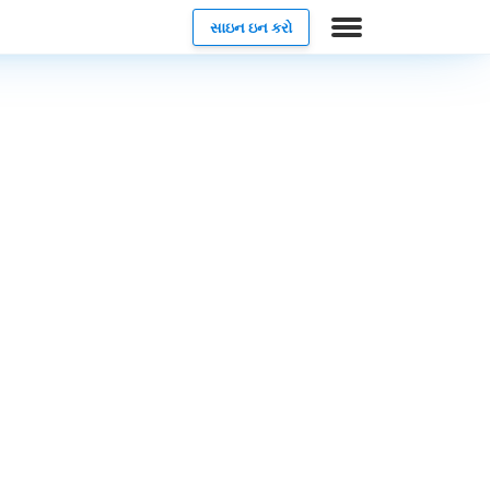
સાઇન ઇન કરો