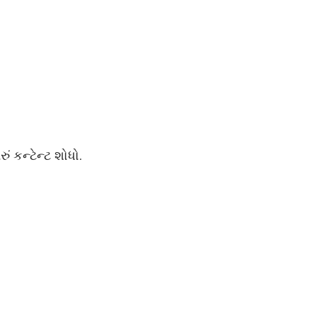
 કન્ટેન્ટ શોધો.