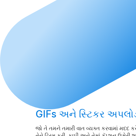
GIFs અને સ્ટિકર
અપલોડ
જો તે તમને તમારી વાત વ્યક્ત કરવામાં મદદ કરે
તેને ટ્રિમ કરી, કાપી અને તેમાં કૅપ્શન ઉમેરી 