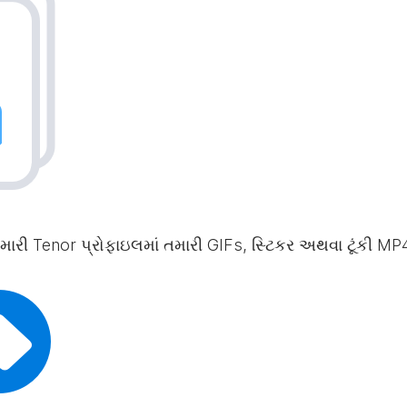
તમારી Tenor પ્રોફાઇલમાં તમારી GIFs, સ્ટિકર અથવા ટૂંકી M