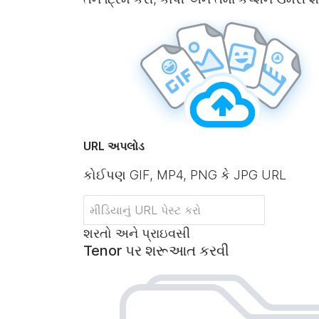
URL અપલોડ
કોઈપણ GIF, MP4, PNG કે JPG URL
શરતો અને પ્રાઇવસી
Tenor પર શરૂઆત કરવી