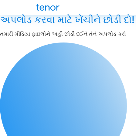
અપલોડ કરવા માટે ખેંચીને છોડી દો!
તમારી મીડિયા ફાઇલોને અહીં છોડી દઈને તેને અપલોડ કરો