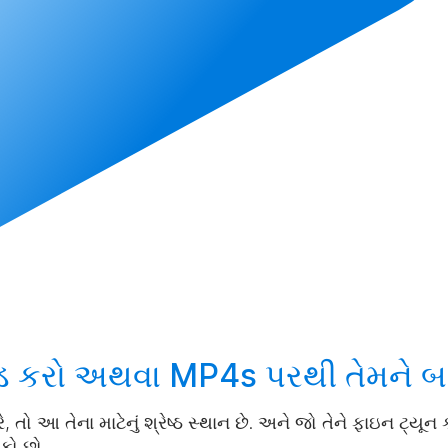
 કરો
અથવા MP4s પરથી તેમને
બ
, તો આ તેના માટેનું શ્રેષ્ઠ સ્થાન છે. અને જો તેને ફાઇન ટ્યૂ
શકો છો.