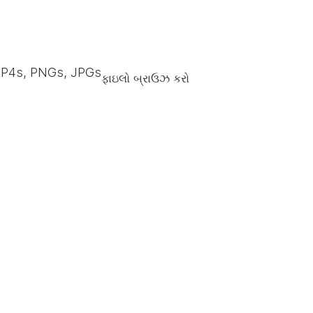
P4s, PNGs, JPGs
ફાઇલો બ્રાઉઝ કરો