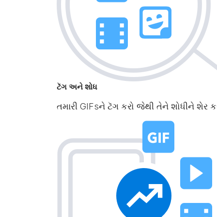
ટૅગ અને શોધ
તમારી GIFsને ટૅગ કરો જેથી તેને શોધીને શે