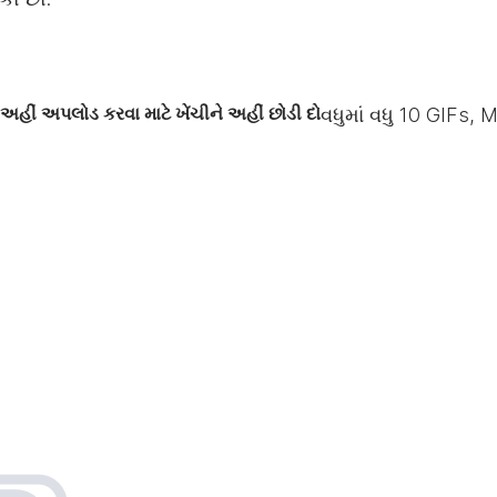
અહીં અપલોડ કરવા માટે ખેંચીને અહીં છોડી દો
વધુમાં વધુ
10
GIFs, M