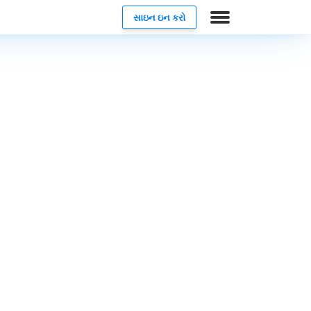
સાઇન ઇન કરો