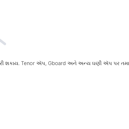
ર કરી શકાય. Tenor ઍપ, Gboard અને અન્ય ઘણી ઍપ પર તમારું