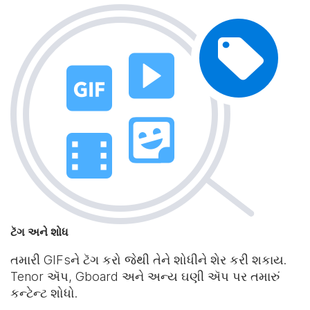
ટૅગ અને શોધ
તમારી GIFsને ટૅગ કરો જેથી તેને શોધીને શેર કરી શકાય.
Tenor ઍપ, Gboard અને અન્ય ઘણી ઍપ પર તમારું
કન્ટેન્ટ શોધો.