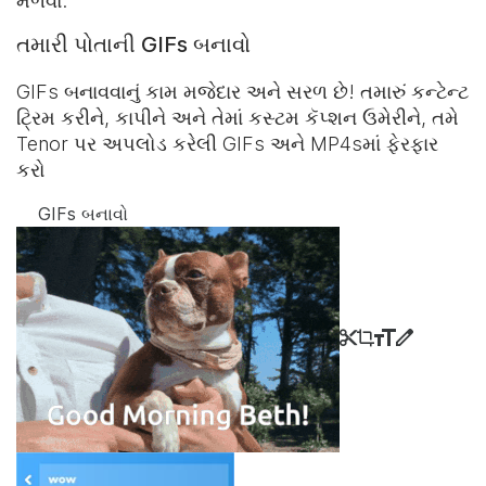
મેળવો.
તમારી પોતાની GIFs બનાવો
GIFs બનાવવાનું કામ મજેદાર અને સરળ છે! તમારું કન્ટેન્ટ
ટ્રિમ કરીને, કાપીને અને તેમાં કસ્ટમ કૅપ્શન ઉમેરીને, તમે
Tenor પર અપલોડ કરેલી GIFs અને MP4sમાં ફેરફાર
કરો
GIFs બનાવો