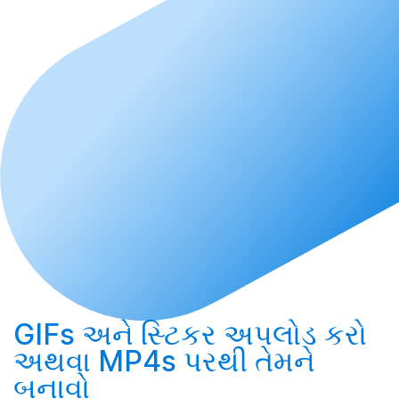
GIFs અને સ્ટિકર
અપલોડ કરો
અથવા MP4s પરથી તેમને
બનાવો