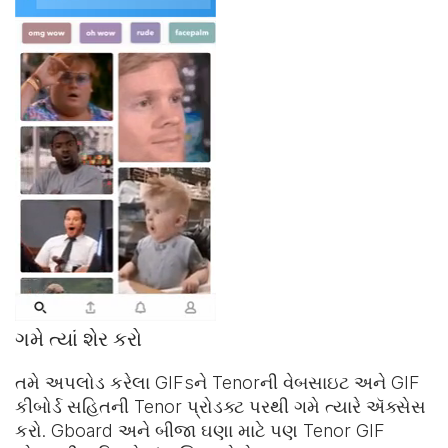
ગમે ત્યાં શેર કરો
તમે અપલોડ કરેલા GIFsને Tenorની વેબસાઇટ અને
GIF
કીબોર્ડ
સહિતની Tenor પ્રોડક્ટ પરથી ગમે ત્યારે ઍક્સેસ
કરો. Gboard અને બીજા ઘણા માટે પણ Tenor GIF