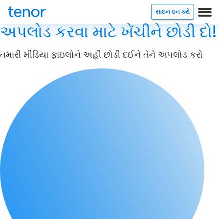
સાઇન ઇન કરો
અપલોડ કરવા માટે ખેંચીને છોડી દો!
તમારી મીડિયા ફાઇલોને અહીં છોડી દઈને તેને અપલોડ કરો