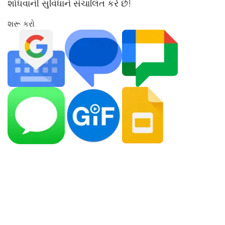
શોધવાની સુવિધાને સંચાલિત કરે છે!
શરૂ કરો