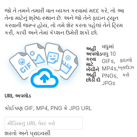
જો તે તમને તમારી વાત વ્યક્ત કરવામાં મદદ કરે, તો આ
તેના માટેનું શ્રેષ્ઠ સ્થાન છે. અને જો તેને ફાઇન ટ્યૂન
કરવાની જરૂર હોય, તો તમે શેર કરતા પહેલાં તેને ટ્રિમ
કરી, કાપી અને તેમાં કૅપ્શન ઉમેરી શકો છો.
વધુમાં
અહીં
વધુ
10
અપલોડ
કરવા
ફાઇલો
GIFs,
માટે
બ્રાઉઝ
MP4s,
ખેંચીને
અહીં
કરો
PNGs,
છોડી દો
JPGs
URL અપલોડ
કોઈપણ GIF, MP4, PNG કે JPG URL
શરતો અને પ્રાઇવસી