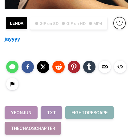
LENDA
● GIF en SD
● GIF en HD
● MP4
jayyyy_
YEONJUN
TXT
FIGHTORESCAPE
THECHAOSCHAPTER