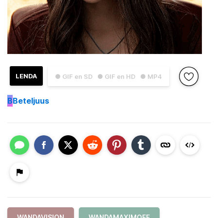
LENDA
● GIF en SD
● GIF en HD
● MP4
B
Beteljuus
WANDAVISION
WANDAMAXIMOFF