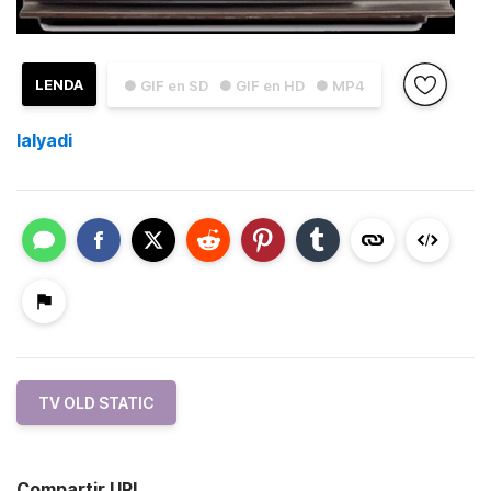
LENDA
● GIF en SD
● GIF en HD
● MP4
lalyadi
TV OLD STATIC
Compartir URL