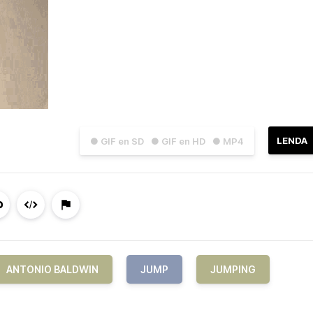
LENDA
● GIF en SD
● GIF en HD
● MP4
ANTONIO BALDWIN
JUMP
JUMPING