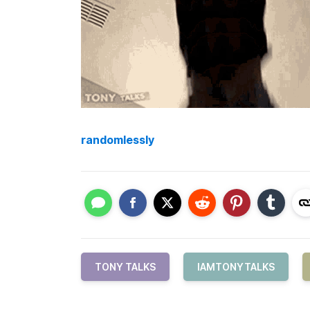
randomlessly
TONY TALKS
IAMTONYTALKS