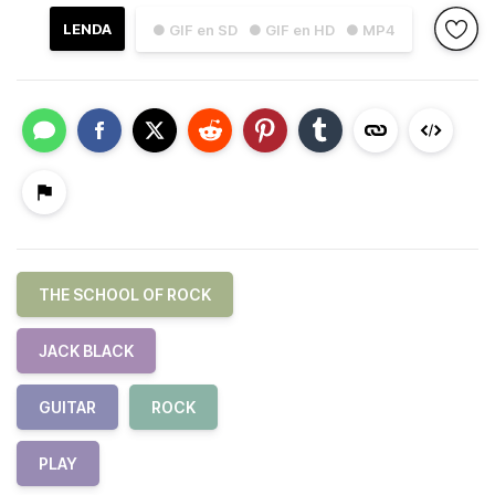
LENDA
● GIF en SD
● GIF en HD
● MP4
THE SCHOOL OF ROCK
JACK BLACK
GUITAR
ROCK
PLAY