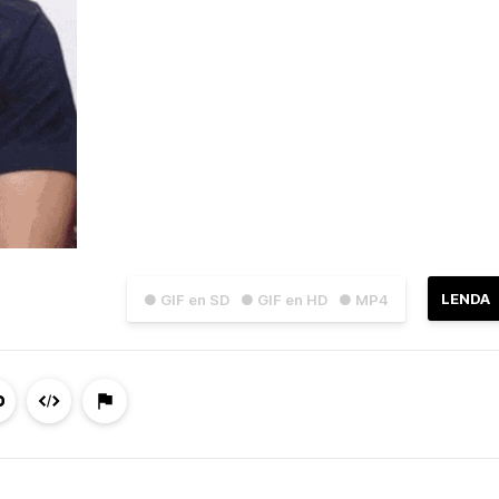
LENDA
● GIF en SD
● GIF en HD
● MP4