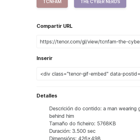
TCNFAM
THE CYBER NERDS
Compartir URL
Inserir
Detalles
Descrición do contido: a man wearing 
behind him
Tamaño do ficheiro: 5768KB
Duración: 3.500 sec
Dimensións: 426x498