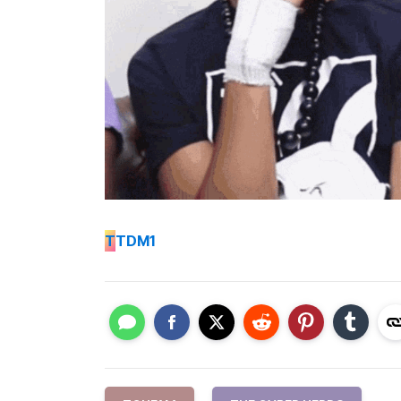
T
TDM1