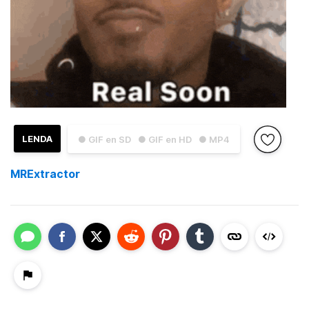
LENDA
● GIF en SD
● GIF en HD
● MP4
MRExtractor