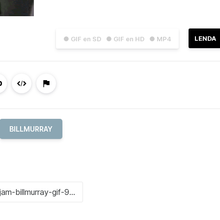
LENDA
● GIF en SD
● GIF en HD
● MP4
BILLMURRAY