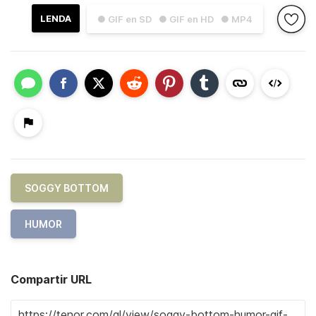
LENDA
● GIF en SD
● GIF en HD
● MP4
SOGGY BOTTOM
HUMOR
Compartir URL