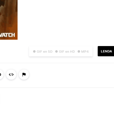
LENDA
● GIF en SD
● GIF en HD
● MP4