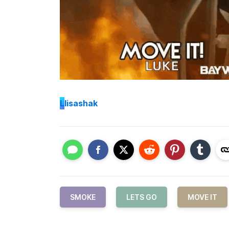
L
lisashak
SMOKE
LETS GO
MOVE IT