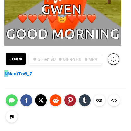
LENDA
● GIF en SD
● GIF en HD
● MP4
N
NaniTo6_7