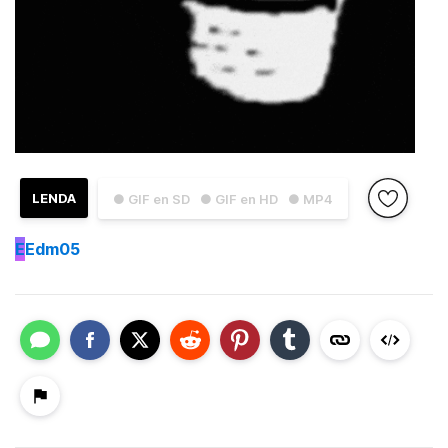
LENDA
● GIF en SD
● GIF en HD
● MP4
E
Edm05