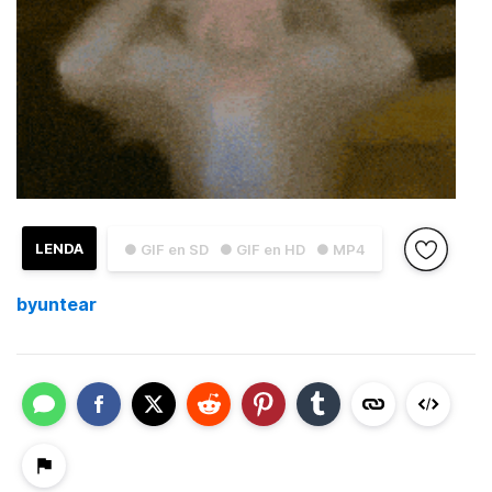
LENDA
● GIF en SD
● GIF en HD
● MP4
byuntear