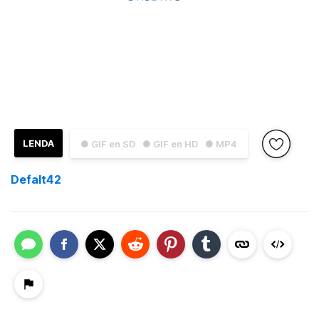
LENDA
● GIF en SD
● GIF en HD
● MP4
Defalt42