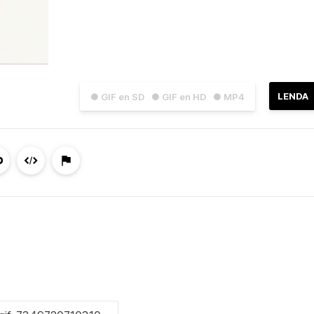
LENDA
● GIF en SD
● GIF en HD
● MP4