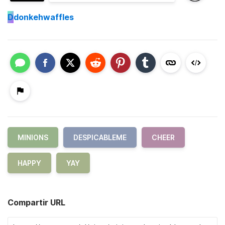
D
donkehwaffles
MINIONS
DESPICABLEME
CHEER
HAPPY
YAY
Compartir URL