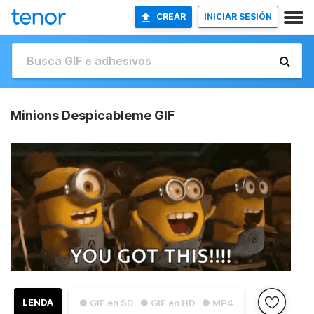
CREAR
INICIAR SESIÓN
Minions Despicableme GIF
LENDA
● GIF en SD
● GIF en HD
● MP4