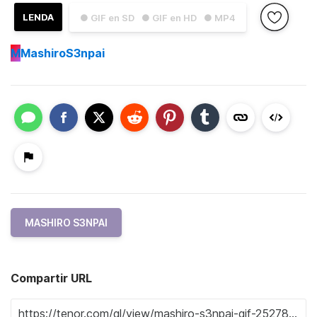
LENDA
● GIF en SD
● GIF en HD
● MP4
M
MashiroS3npai
MASHIRO S3NPAI
Compartir URL