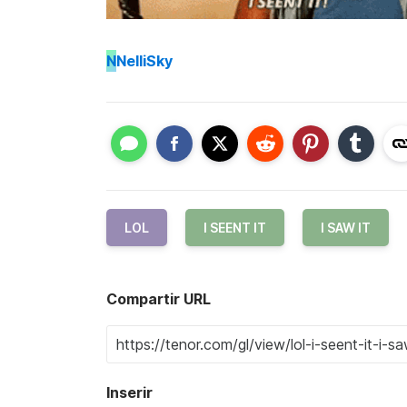
N
NelliSky
LOL
I SEENT IT
I SAW IT
Compartir URL
Inserir