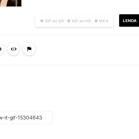
LENDA
● GIF en SD
● GIF en HD
● MP4