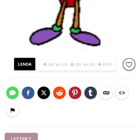
LENDA
● GIF en SD
● GIF en HD
● MP4
LETTER T