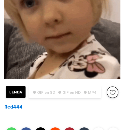
LENDA
● GIF en SD
● GIF en HD
● MP4
Red444