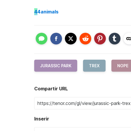
4
4animals
JURASSIC PARK
TREX
NOPE
Compartir URL
Inserir