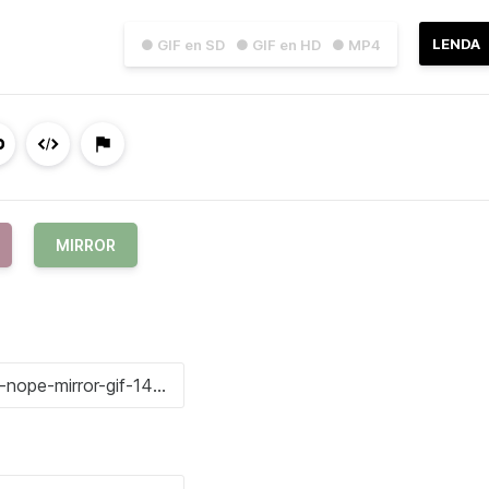
LENDA
● GIF en SD
● GIF en HD
● MP4
MIRROR