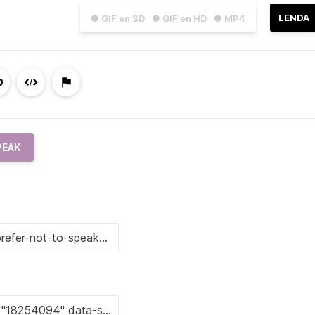
LENDA
● GIF en SD
● GIF en HD
● MP4
PEAK