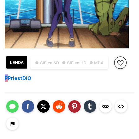
LENDA
● GIF en SD
● GIF en HD
● MP4
P
PriestDiO