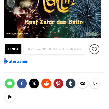
LENDA
● GIF en SD
● GIF en HD
● MP4
P
Puteraamin