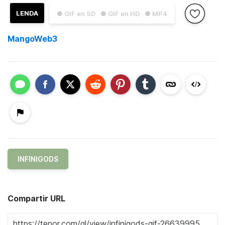
LENDA
● GIF en SD
● GIF en HD
● MP4
MangoWeb3
INFINIGODS
Compartir URL