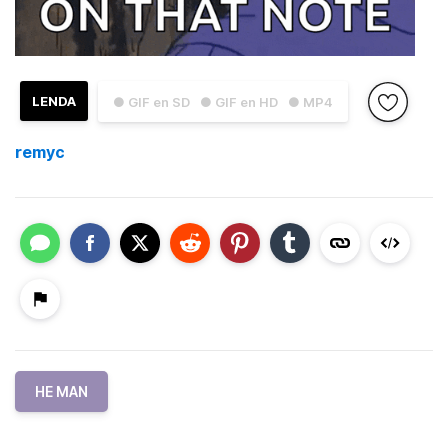
LENDA
● GIF en SD
● GIF en HD
● MP4
remyc
HE MAN