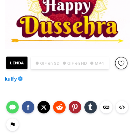
LENDA
● GIF en SD
● GIF en HD
● MP4
kulfy