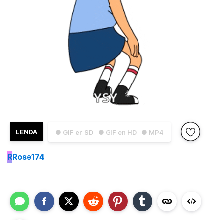
LENDA
● GIF en SD
● GIF en HD
● MP4
R
Rose174